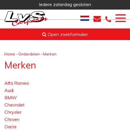
Iedere zaterdag gesloten
Open zoekformulier
Home
-
Onderdelen
-
Merken
Merken
Alfa Romeo
Audi
BMW
Chevrolet
Chrysler
Citroen
Dacia