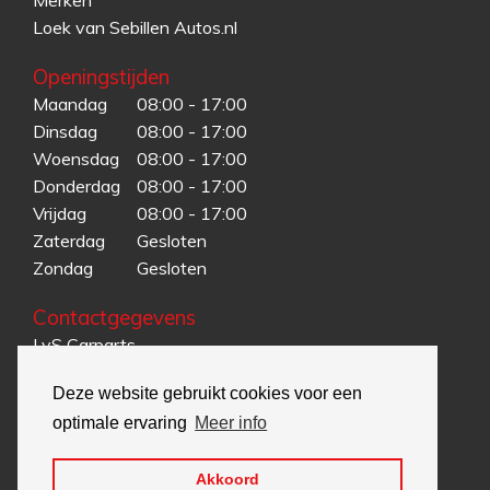
Loek van Sebillen Autos.nl
Openingstijden
Maandag
08:00 - 17:00
Dinsdag
08:00 - 17:00
Woensdag
08:00 - 17:00
Donderdag
08:00 - 17:00
Vrijdag
08:00 - 17:00
Zaterdag
Gesloten
Zondag
Gesloten
Contactgegevens
LvS Carparts
Karreweg-Noord 43
Deze website gebruikt cookies voor een
5995 MG Kessel
optimale ervaring
Meer info
T.
085-902 00 51
E.
info@lvscarparts.com
Akkoord