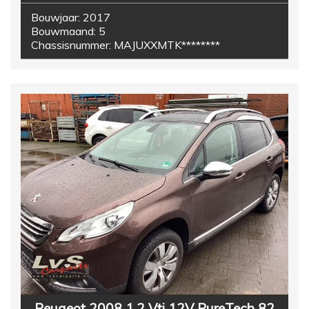
Bouwjaar:
2017
Bouwmaand:
5
Chassisnummer:
MAJUXXMTK********
Peugeot 2008 1.2 Vti 12V PureTech 82