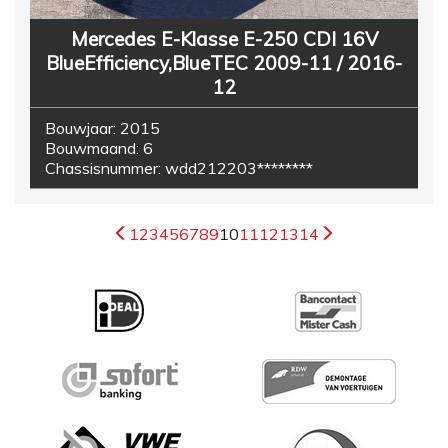
Mercedes E-Klasse E-250 CDI 16V
BlueEfficiency,BlueTEC 2009-11 / 2016-
12
Bouwjaar:
2015
Bouwmaand:
6
Chassisnummer:
wdd212203********
1
2
3
4
5
6
7
8
9
10
11
12
13
14