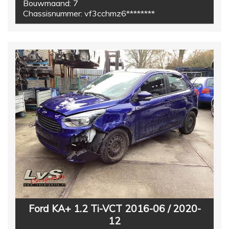
Bouwmaand:
7
Chassisnummer:
vf3cchmz6********
Ford KA+ 1.2 Ti-VCT 2016-06 / 2020-
12