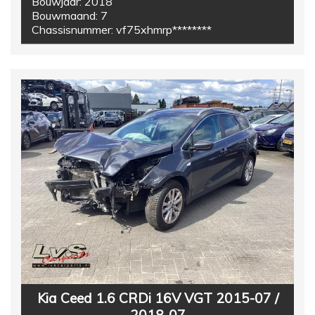
Bouwjaar:
2018
Bouwmaand:
7
Chassisnummer:
vf75xhmrp********
Kia Ceed 1.6 CRDi 16V VGT 2015-07 /