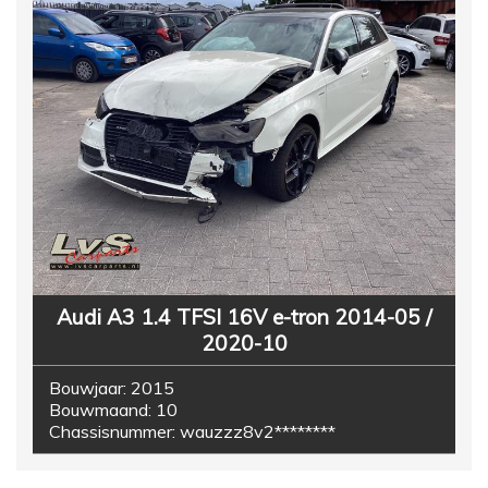
Audi A3 1.4 TFSI 16V e-tron 2014-05 /
2020-10
Bouwjaar:
2015
Bouwmaand:
10
Chassisnummer:
wauzzz8v2********