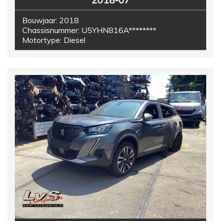
2018-07
Bouwjaar:
2018
Chassisnummer:
U5YHN816A********
Motortype:
Diesel