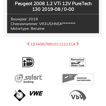
Peugeot 2008 1.2 VTi 12V PureTech
130 2019-08 / 0-00
Bouwjaar:
2019
Chassisnummer:
VR3USHNSK********
Motortype:
Benzine
1
2
3
4
5
6
7
8
9
10
11
12
13
14