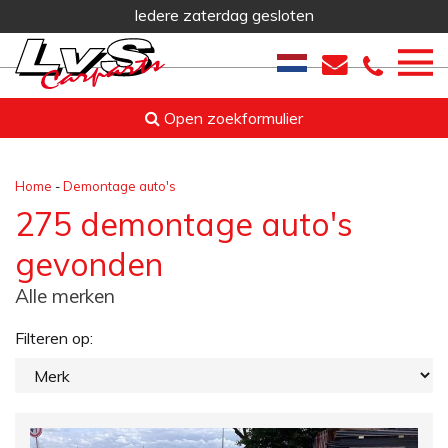
Iedere zaterdag gesloten
Open zoekformulier
Home
-
Demontage auto's
275 demontage auto's
gevonden
Alle merken
Filteren op: