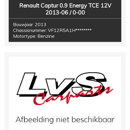
Renault Captur 0.9 Energy TCE 12V
2013-06 / 0-00
Bouwjaar:
2013
Chassisnummer:
VF12R5A1H********
Motortype:
Benzine