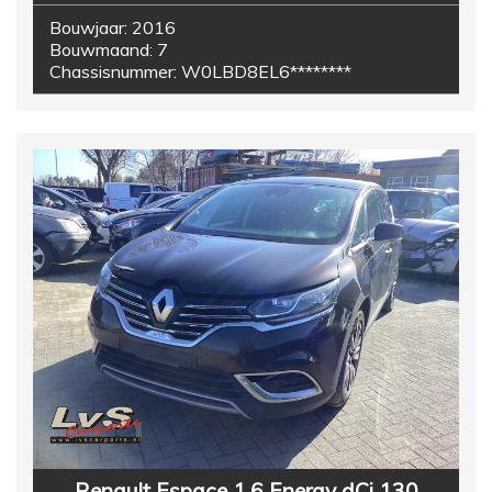
Bouwjaar:
2016
Bouwmaand:
7
Chassisnummer:
W0LBD8EL6********
Renault Espace 1.6 Energy dCi 130