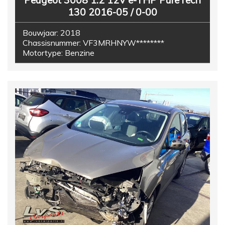
Peugeot 3008 1.2 12V e-THP PureTech
130 2016-05 / 0-00
Bouwjaar:
2018
Chassisnummer:
VF3MRHNYW********
Motortype:
Benzine