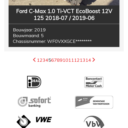
Ford C-Max 1.0 Ti-VCT EcoBoost 12V
125 2018-07 / 2019-06
Bouwjaar:
2019
Bouwmaand:
5
Chassisnummer:
WF0VXXGCE********
1
2
3
4
5
6
7
8
9
10
11
12
13
14