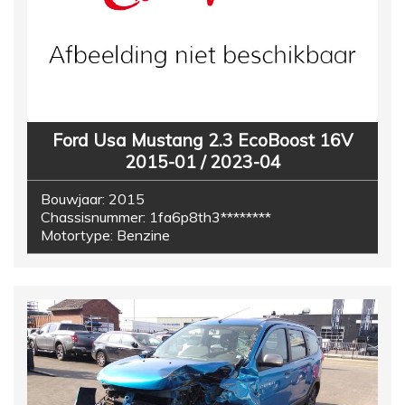
Ford Usa Mustang 2.3 EcoBoost 16V
2015-01 / 2023-04
Bouwjaar:
2015
Chassisnummer:
1fa6p8th3********
Motortype:
Benzine